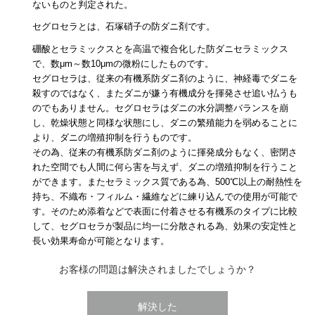
ないものと判定された。
セグロセラとは、石塚硝子の防ダニ剤です。
硼酸とセラミックスとを高温で複合化した防ダニセラミックス
で、数μm～数10μmの微粉にしたものです。
セグロセラは、従来の有機系防ダニ剤のように、神経毒でダニを
殺すのではなく、またダニが嫌う有機成分を揮発させ追い払うも
のでもありません。セグロセラはダニの水分調整バランスを崩
し、乾燥状態と同様な状態にし、ダニの繁殖能力を弱めることに
より、ダニの増殖抑制を行うものです。
その為、従来の有機系防ダニ剤のように揮発成分もなく、密閉さ
れた空間でも人間に何ら害を与えず、ダニの増殖抑制を行うこと
ができます。またセラミックス質である為、500℃以上の耐熱性を
持ち、不織布・フィルム・繊維などに練り込んでの使用が可能で
す。そのため添着などで表面に付着させる有機系のタイプに比較
して、セグロセラが製品に均一に分散される為、効果の安定性と
長い効果寿命が可能となります。
お客様の問題は解決されましたでしょうか？
解決した