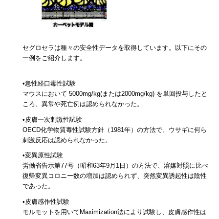
セグロセラは種々の安全性データを取得しています。以下にその
一例をご紹介します。
•急性経口毒性試験
マウスにおいて 5000mg/kg(または2000mg/kg) を単回投与したと
ころ、異常や死亡例は認められなかった。
•皮膚一次刺激性試験
OECD化学物質毒性試験方針（1981年）の方法で、ウサギに何ら
刺激反応は認められなかった。
•変異原性試験
労働省告示第77号（昭和63年9月1日）の方法で、溶媒対照に比べ
復帰変異コロニー数の増加は認められず、突然変異誘起性は陰性
であった。
•皮膚感作性試験
モルモットを用いてMaximization法により試験し、皮膚感作性は